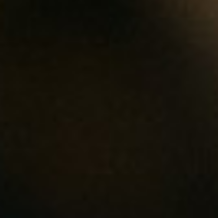
Simone
Marketingmenger
Of ze vindt een weg, of ze maakt er één. Door te luisteren en te
achterhalen wat de behoeftes zijn speelt Simone hier op in. Ze
is continu op zoek naar kansen. Haar missie is om jouw
verwachtingen te overtreffen.