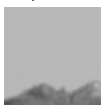
Ciska
Social mediasmid
Onze enthousiaste social media marketeer. Ze weet
bedrijfsdoelstellingen feilloos te vertalen naar een creatief plan
en is vervolgens uiterst nauwkeurig in de uitvoering ervan.