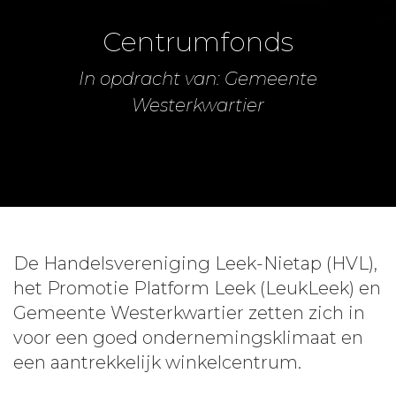
Centrumfonds
In opdracht van: Gemeente
Westerkwartier
De Handelsvereniging Leek-Nietap (HVL),
het Promotie Platform Leek (LeukLeek) en
Gemeente Westerkwartier zetten zich in
voor een goed ondernemingsklimaat en
een aantrekkelijk winkelcentrum.