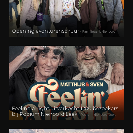
Opening avonturenschuur
- Familiepark Nienoord
Feeling alright uitverkocht 1200 bezoekers
bij Podium Nienoord Leek
- Podium Nienoord Leek